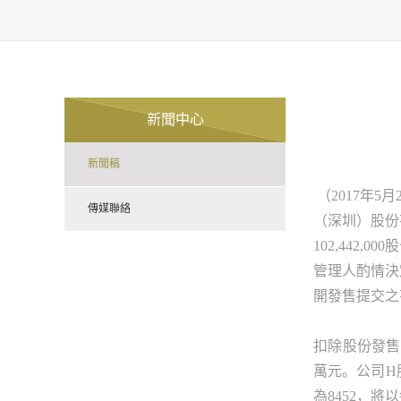
新聞中心
新聞稿
（
2017
年
5
月
傳媒聯絡
（深圳）股份
102,442,000
股
管理人酌情決
開發售提交之
扣除股份發售
萬元。公司
H
為
8452
，將以