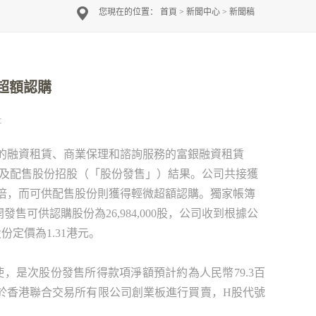
您現在的位置：
首頁
>
新聞中心
>
新聞稿
倍超額認購
:
的融資租賃
、
商業保理和諮詢服務的富銀融資租賃
及配售股份招股（「股份發售」）結果。公司共接獲
倍，而可供配售股份則獲得輕微超額認購。獨家帳簿
開發售可供認購股份為
26,984,000
股，公司收到根據公
股份定價為
1.31
港元。
使，是次股份發售所得款項淨額預計約為人民幣
79.3
百
於香港聯合交易所有限公司創業板進行買賣，
H
股代號