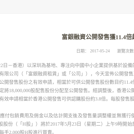
富銀融資公開發售獲11.4
日期：
2017-05-24
瀏覽次數
22
日－香港）以深圳為基地、專注向中國中小企業提供基於設備
有限公司（「富銀融資租賃」或「公司」），今天宣佈公開發售
公開發售股份之有效申請，相當於可供公開發售股份數目约
11.4
定將
18,000,000
股配售股份分配至公開發售。經調整後，香港公
有效申請相當於香港公開發售可供認購股份約
3.8
倍。每股發售
應付包銷費用及佣金以及估計開支後及發售量調整權並無獲行
股股份（「
H
股」）將於
2017
年
5
月
23
日（星期二）上午
9
時開始
每手
2,000
股
H
股進行買賣。