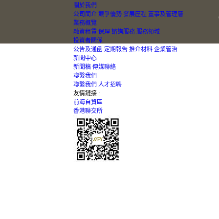
關於我們
公司簡介
競爭優勢
發展歷程
董事及管理層
業務概覽
融資租賃
保理
諮詢服務
服務領域
投資者關係
公告及通函
定期報告
推介材料
企業管治
新聞中心
新聞稿
傳媒聯絡
聯繫我們
聯繫我們
人才招聘
友情鏈接 :
前海自貿區
香港聯交所