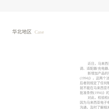
华北地区
Case
近日，马来西亚能
调、适配器/充电
新增加产品的强制性
(1994)》，这
后者则规定了任何制
就不能在马来西亚市
批准条例(1994
对此，检验检疫部
因为马来西亚电子电
沟通，及时了解相