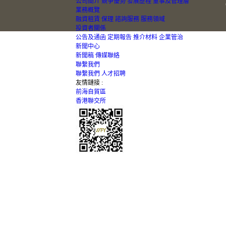
公司簡介
競爭優勢
發展歷程
董事及管理層
業務概覽
融資租賃
保理
諮詢服務
服務領域
投資者關係
公告及通函
定期報告
推介材料
企業管治
新聞中心
新聞稿
傳媒聯絡
聯繫我們
聯繫我們
人才招聘
友情鏈接 :
前海自貿區
香港聯交所